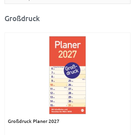
Partner- & Wandplaner
Planung & Organisation
Großdruck
Ratgeber
Rätsel
Reise
Sport
Sprachkalender
Sternzeichen & Mond
Tiere
Verkehr & Technik
Was ist was
Großdruck Planer 2027
Was ist was; Städte