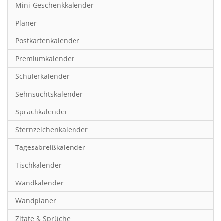
Mini-Geschenkkalender
Hobby & Basteln
Planer
Humor & Cartoon
Postkartenkalender
Inspiration & Entspannung
Premiumkalender
Inspiration & Spiritualität
Schülerkalender
Kinderkalender
Sehnsuchtskalender
Kunst
Sprachkalender
Länder & Städte
Sternzeichenkalender
Landschaft & Natur
Tagesabreißkalender
Lifestyle
Tischkalender
Literatur
Wandkalender
Manga & Animé
Wandplaner
Neutrale Kalender
Zitate & Sprüche