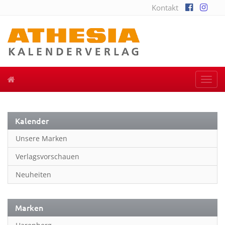
Kontakt
Togg
navi
Kalender
Unsere Marken
Verlagsvorschauen
Neuheiten
Marken