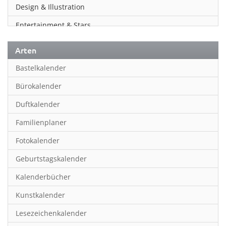
Design & Illustration
Entertainment & Stars
Erotik
Arten
Essen & Trinken
Bastelkalender
Familienplaner
Bürokalender
Fantasy
Duftkalender
Film
Familienplaner
Fotokunst
Fotokalender
Frauen
Geburtstagskalender
Fußball
Kalenderbücher
Gaming
Kunstkalender
Geburtstagskalender
Lesezeichenkalender
Geschichte