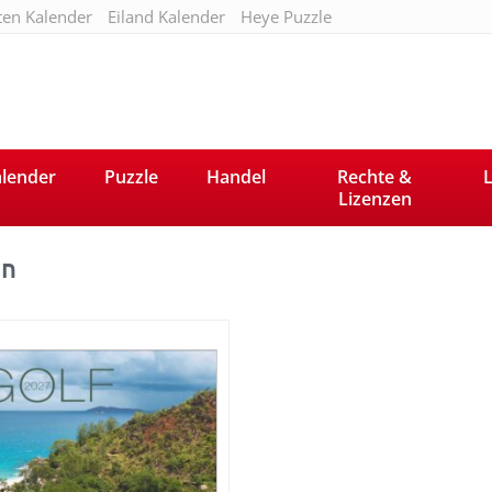
ten Kalender
Eiland Kalender
Heye Puzzle
lender
Puzzle
Handel
Rechte &
L
Lizenzen
en