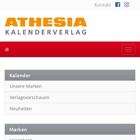
Kontakt
Togg
navi
Kalender
Unsere Marken
Verlagsvorschauen
Neuheiten
Marken