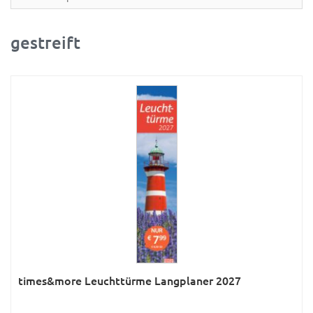
Partner- & Wandplaner
Planung & Organisation
gestreift
Ratgeber
Rätsel
Reise
Sport
Sprachkalender
Sternzeichen & Mond
Tiere
Verkehr & Technik
Was ist was
times&more Leuchttürme Langplaner 2027
Was ist was; Städte