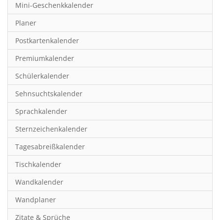
Mini-Geschenkkalender
Hobby & Basteln
Planer
Humor & Cartoon
Postkartenkalender
Inspiration & Entspannung
Premiumkalender
Inspiration & Spiritualität
Schülerkalender
Kinderkalender
Sehnsuchtskalender
Kunst
Sprachkalender
Länder & Städte
Sternzeichenkalender
Landschaft & Natur
Tagesabreißkalender
Lifestyle
Tischkalender
Literatur
Wandkalender
Manga & Animé
Wandplaner
Neutrale Kalender
Zitate & Sprüche