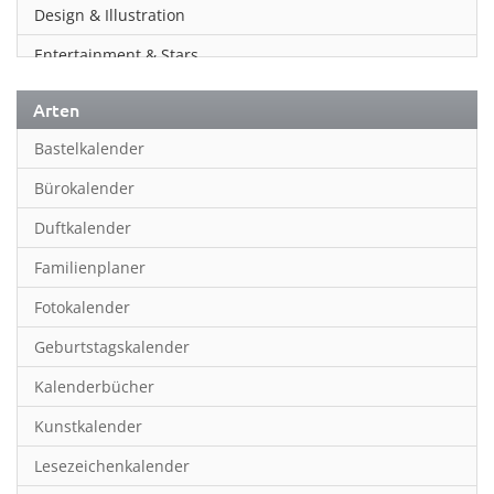
Design & Illustration
Entertainment & Stars
Erotik
Arten
Essen & Trinken
Bastelkalender
Familienplaner
Bürokalender
Fantasy
Duftkalender
Film
Familienplaner
Fotokunst
Fotokalender
Frauen
Geburtstagskalender
Fußball
Kalenderbücher
Gaming
Kunstkalender
Geburtstagskalender
Lesezeichenkalender
Geschichte