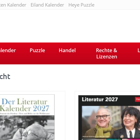
ten Kalender
Eiland Kalender
Heye Puzzle
lender
Puzzle
Handel
Rechte &
L
Lizenzen
cht