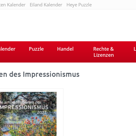
ten Kalender
Eiland Kalender
Heye Puzzle
lender
Puzzle
Handel
Rechte &
L
Lizenzen
en des Impressionismus