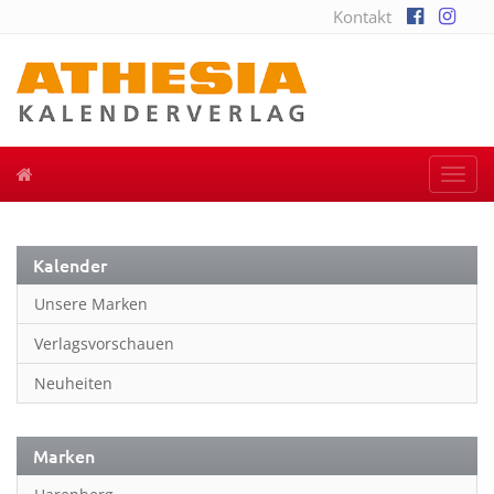
Kontakt
Togg
navi
Kalender
Unsere Marken
Verlagsvorschauen
Neuheiten
Marken