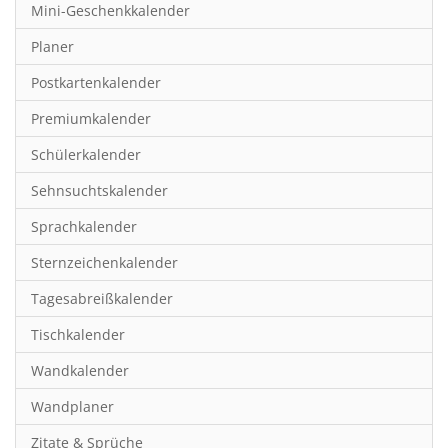
Mini-Geschenkkalender
Hobby & Basteln
Planer
Humor & Cartoon
Postkartenkalender
Inspiration & Entspannung
Premiumkalender
Inspiration & Spiritualität
Schülerkalender
Kinderkalender
Sehnsuchtskalender
Kunst
Sprachkalender
Länder & Städte
Sternzeichenkalender
Landschaft & Natur
Tagesabreißkalender
Lifestyle
Tischkalender
Literatur
Wandkalender
Manga & Animé
Wandplaner
Neutrale Kalender
Zitate & Sprüche