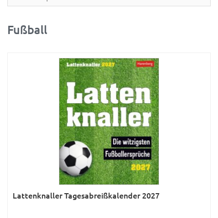
Partner- & Wandplaner
Planung & Organisation
Fußball
Ratgeber
Rätsel
Reise
Sport
Sprachkalender
Sternzeichen & Mond
Tiere
Verkehr & Technik
Was ist was
Lattenknaller Tagesabreißkalender 2027
Was ist was; Städte