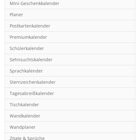
Mini-Geschenkkalender
Hobby & Basteln
Planer
Humor & Cartoon
Postkartenkalender
Inspiration & Entspannung
Premiumkalender
Inspiration & Spiritualität
Schülerkalender
Kinderkalender
Sehnsuchtskalender
Kunst
Sprachkalender
Länder & Städte
Sternzeichenkalender
Landschaft & Natur
Tagesabreißkalender
Lifestyle
Tischkalender
Literatur
Wandkalender
Manga & Animé
Wandplaner
Neutrale Kalender
Zitate & Sprüche