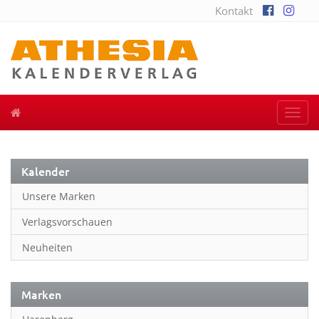
Kontakt
Togg
navi
Kalender
Unsere Marken
Verlagsvorschauen
Neuheiten
Marken