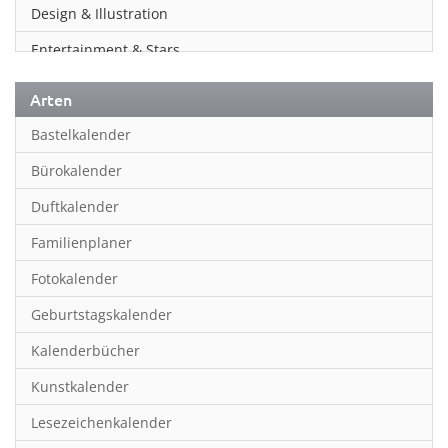
Design & Illustration
Entertainment & Stars
Erotik
Arten
Essen & Trinken
Bastelkalender
Familienplaner
Bürokalender
Fantasy
Duftkalender
Film
Familienplaner
Fotokunst
Fotokalender
Frauen
Geburtstagskalender
Fußball
Kalenderbücher
Gaming
Kunstkalender
Geburtstagskalender
Lesezeichenkalender
Geschichte