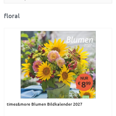
Partner- & Wandplaner
Planung & Organisation
floral
Ratgeber
Rätsel
Reise
Sport
Sprachkalender
Sternzeichen & Mond
Tiere
Verkehr & Technik
Was ist was
times&more Blumen Bildkalender 2027
Was ist was; Städte