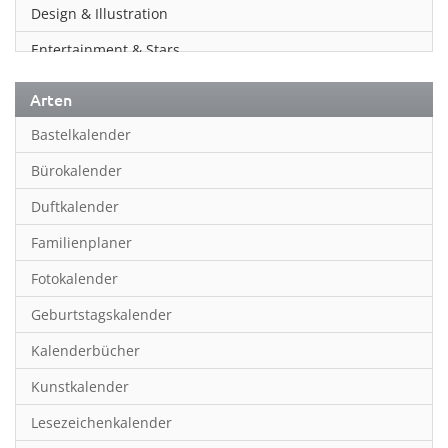
Design & Illustration
Entertainment & Stars
Erotik
Arten
Essen & Trinken
Bastelkalender
Familienplaner
Bürokalender
Fantasy
Duftkalender
Film
Familienplaner
Fotokunst
Fotokalender
Frauen
Geburtstagskalender
Fußball
Kalenderbücher
Gaming
Kunstkalender
Geburtstagskalender
Lesezeichenkalender
Geschichte