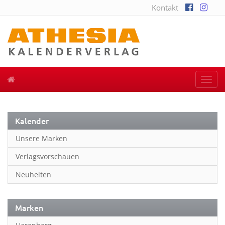
Kontakt
Togg
navi
Kalender
Unsere Marken
Verlagsvorschauen
Neuheiten
Marken