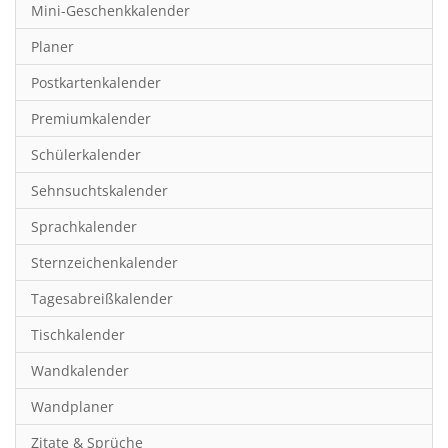
Mini-Geschenkkalender
Hobby & Basteln
Planer
Humor & Cartoon
Postkartenkalender
Inspiration & Entspannung
Premiumkalender
Inspiration & Spiritualität
Schülerkalender
Kinderkalender
Sehnsuchtskalender
Kunst
Sprachkalender
Länder & Städte
Sternzeichenkalender
Landschaft & Natur
Tagesabreißkalender
Lifestyle
Tischkalender
Literatur
Wandkalender
Manga & Animé
Wandplaner
Neutrale Kalender
Zitate & Sprüche