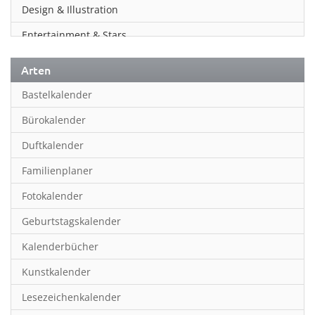
Design & Illustration
Entertainment & Stars
Erotik
Arten
Essen & Trinken
Bastelkalender
Familienplaner
Bürokalender
Fantasy
Duftkalender
Film
Familienplaner
Fotokunst
Fotokalender
Frauen
Geburtstagskalender
Fußball
Kalenderbücher
Gaming
Kunstkalender
Geburtstagskalender
Lesezeichenkalender
Geschichte