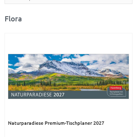
Partner- & Wandplaner
Planung & Organisation
Flora
Ratgeber
Rätsel
Reise
Sport
Sprachkalender
Sternzeichen & Mond
Tiere
Verkehr & Technik
Was ist was
Naturparadiese Premium-Tischplaner 2027
Was ist was; Städte