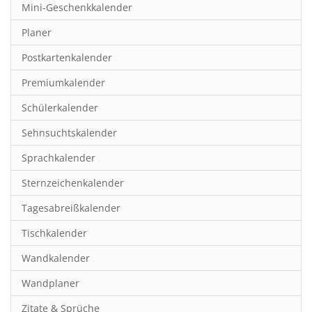
Mini-Geschenkkalender
Hobby & Basteln
Planer
Humor & Cartoon
Postkartenkalender
Inspiration & Entspannung
Premiumkalender
Inspiration & Spiritualität
Schülerkalender
Kinderkalender
Sehnsuchtskalender
Kunst
Sprachkalender
Länder & Städte
Sternzeichenkalender
Landschaft & Natur
Tagesabreißkalender
Lifestyle
Tischkalender
Literatur
Wandkalender
Manga & Animé
Wandplaner
Neutrale Kalender
Zitate & Sprüche