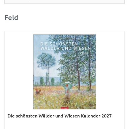
Partner- & Wandplaner
Planung & Organisation
Feld
Ratgeber
Rätsel
Reise
Sport
Sprachkalender
Sternzeichen & Mond
Tiere
Verkehr & Technik
Was ist was
Die schönsten Wälder und Wiesen Kalender 2027
Was ist was; Städte