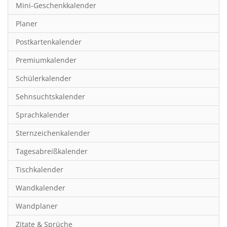
Mini-Geschenkkalender
Hobby & Basteln
Planer
Humor & Cartoon
Postkartenkalender
Inspiration & Entspannung
Premiumkalender
Inspiration & Spiritualität
Schülerkalender
Kinderkalender
Sehnsuchtskalender
Kunst
Sprachkalender
Länder & Städte
Sternzeichenkalender
Landschaft & Natur
Tagesabreißkalender
Lifestyle
Tischkalender
Literatur
Wandkalender
Manga & Animé
Wandplaner
Neutrale Kalender
Zitate & Sprüche