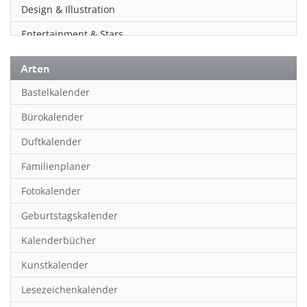
Design & Illustration
Entertainment & Stars
Erotik
Arten
Essen & Trinken
Bastelkalender
Familienplaner
Bürokalender
Fantasy
Duftkalender
Film
Familienplaner
Fotokunst
Fotokalender
Frauen
Geburtstagskalender
Fußball
Kalenderbücher
Gaming
Kunstkalender
Geburtstagskalender
Lesezeichenkalender
Geschichte