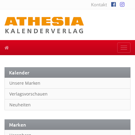
Kontakt
Togg
navi
Kalender
Unsere Marken
Verlagsvorschauen
Neuheiten
Marken