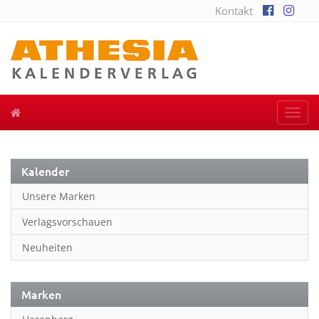
Kontakt
Togg
navi
Kalender
Unsere Marken
Verlagsvorschauen
Neuheiten
Marken