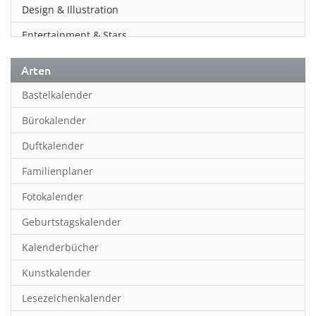
Design & Illustration
Entertainment & Stars
Erotik
Arten
Essen & Trinken
Bastelkalender
Familienplaner
Bürokalender
Fantasy
Duftkalender
Film
Familienplaner
Fotokunst
Fotokalender
Frauen
Geburtstagskalender
Fußball
Kalenderbücher
Gaming
Kunstkalender
Geburtstagskalender
Lesezeichenkalender
Geschichte