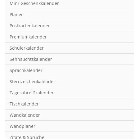
Mini-Geschenkkalender
Hobby & Basteln
Planer
Humor & Cartoon
Postkartenkalender
Inspiration & Entspannung
Premiumkalender
Inspiration & Spiritualität
Schülerkalender
Kinderkalender
Sehnsuchtskalender
Kunst
Sprachkalender
Länder & Städte
Sternzeichenkalender
Landschaft & Natur
Tagesabreißkalender
Lifestyle
Tischkalender
Literatur
Wandkalender
Manga & Animé
Wandplaner
Neutrale Kalender
Zitate & Sprüche