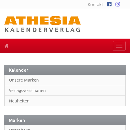
Kontakt
Togg
navi
Kalender
Unsere Marken
Verlagsvorschauen
Neuheiten
Marken