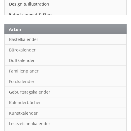
Design & Illustration
Entertainment & Stars
Erotik
Arten
Essen & Trinken
Bastelkalender
Familienplaner
Bürokalender
Fantasy
Duftkalender
Film
Familienplaner
Fotokunst
Fotokalender
Frauen
Geburtstagskalender
Fußball
Kalenderbücher
Gaming
Kunstkalender
Geburtstagskalender
Lesezeichenkalender
Geschichte