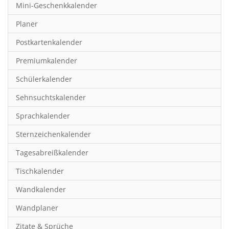
Mini-Geschenkkalender
Hobby & Basteln
Planer
Humor & Cartoon
Postkartenkalender
Inspiration & Entspannung
Premiumkalender
Inspiration & Spiritualität
Schülerkalender
Kinderkalender
Sehnsuchtskalender
Kunst
Sprachkalender
Länder & Städte
Sternzeichenkalender
Landschaft & Natur
Tagesabreißkalender
Lifestyle
Tischkalender
Literatur
Wandkalender
Manga & Animé
Wandplaner
Neutrale Kalender
Zitate & Sprüche