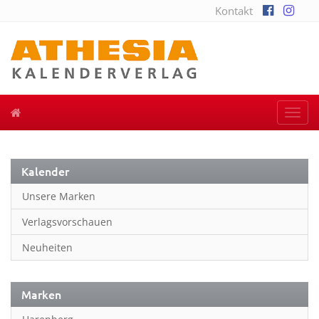
Kontakt
Togg
navi
Kalender
Unsere Marken
Verlagsvorschauen
Neuheiten
Marken