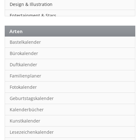
Design & Illustration
Entertainment & Stars
Erotik
Arten
Essen & Trinken
Bastelkalender
Familienplaner
Bürokalender
Fantasy
Duftkalender
Film
Familienplaner
Fotokunst
Fotokalender
Frauen
Geburtstagskalender
Fußball
Kalenderbücher
Gaming
Kunstkalender
Geburtstagskalender
Lesezeichenkalender
Geschichte