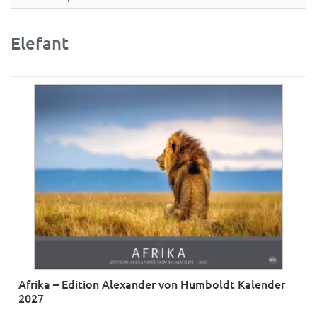
Partner- & Wandplaner
Planung & Organisation
Elefant
Ratgeber
Rätsel
Reise
Sport
Sprachkalender
Sternzeichen & Mond
Tiere
Verkehr & Technik
Was ist was
Afrika – Edition Alexander von Humboldt Kalender
Was ist was; Städte
2027