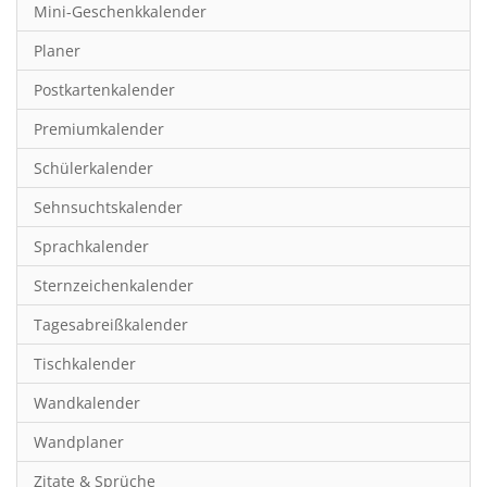
Mini-Geschenkkalender
Hobby & Basteln
Planer
Humor & Cartoon
Postkartenkalender
Inspiration & Entspannung
Premiumkalender
Inspiration & Spiritualität
Schülerkalender
Kinderkalender
Sehnsuchtskalender
Kunst
Sprachkalender
Länder & Städte
Sternzeichenkalender
Landschaft & Natur
Tagesabreißkalender
Lifestyle
Tischkalender
Literatur
Wandkalender
Manga & Animé
Wandplaner
Neutrale Kalender
Zitate & Sprüche