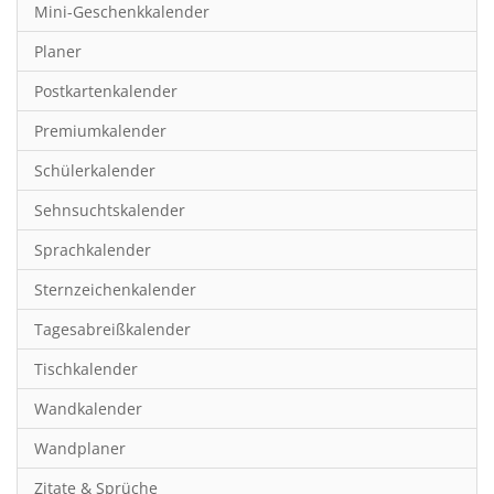
Mini-Geschenkkalender
Hobby & Basteln
Planer
Humor & Cartoon
Postkartenkalender
Inspiration & Entspannung
Premiumkalender
Inspiration & Spiritualität
Schülerkalender
Kinderkalender
Sehnsuchtskalender
Kunst
Sprachkalender
Länder & Städte
Sternzeichenkalender
Landschaft & Natur
Tagesabreißkalender
Lifestyle
Tischkalender
Literatur
Wandkalender
Manga & Animé
Wandplaner
Neutrale Kalender
Zitate & Sprüche