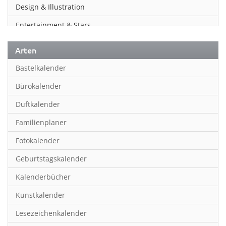
Design & Illustration
Entertainment & Stars
Erotik
Arten
Essen & Trinken
Bastelkalender
Familienplaner
Bürokalender
Fantasy
Duftkalender
Film
Familienplaner
Fotokunst
Fotokalender
Frauen
Geburtstagskalender
Fußball
Kalenderbücher
Gaming
Kunstkalender
Geburtstagskalender
Lesezeichenkalender
Geschichte