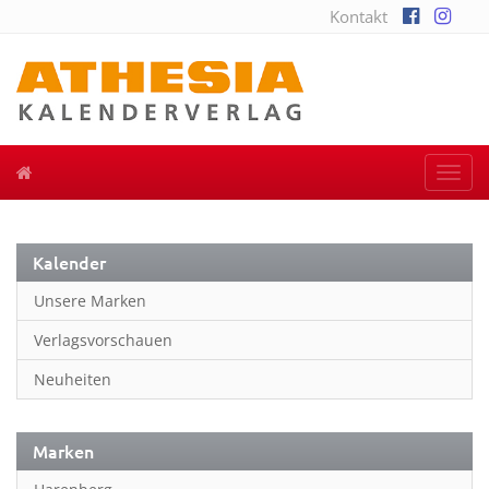
Kontakt
Togg
navi
Kalender
Unsere Marken
Verlagsvorschauen
Neuheiten
Marken