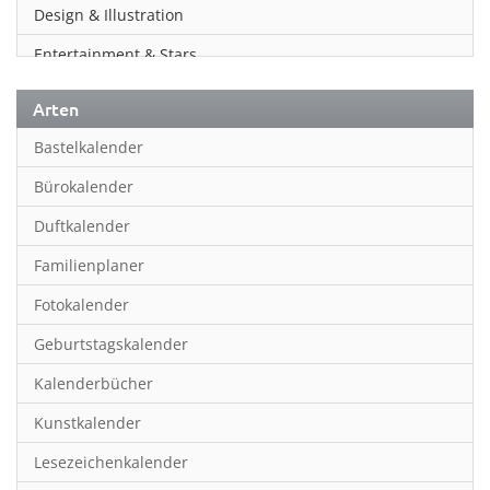
Design & Illustration
Entertainment & Stars
Erotik
Arten
Essen & Trinken
Bastelkalender
Familienplaner
Bürokalender
Fantasy
Duftkalender
Film
Familienplaner
Fotokunst
Fotokalender
Frauen
Geburtstagskalender
Fußball
Kalenderbücher
Gaming
Kunstkalender
Geburtstagskalender
Lesezeichenkalender
Geschichte