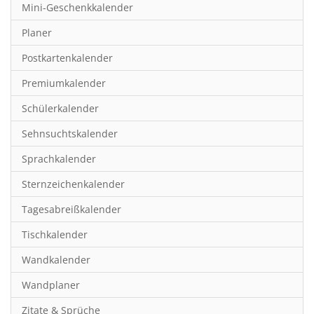
Mini-Geschenkkalender
Hobby & Basteln
Planer
Humor & Cartoon
Postkartenkalender
Inspiration & Entspannung
Premiumkalender
Inspiration & Spiritualität
Schülerkalender
Kinderkalender
Sehnsuchtskalender
Kunst
Sprachkalender
Länder & Städte
Sternzeichenkalender
Landschaft & Natur
Tagesabreißkalender
Lifestyle
Tischkalender
Literatur
Wandkalender
Manga & Animé
Wandplaner
Neutrale Kalender
Zitate & Sprüche