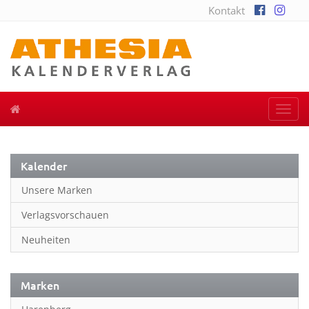
Kontakt
Togg
navi
Kalender
Unsere Marken
Verlagsvorschauen
Neuheiten
Marken