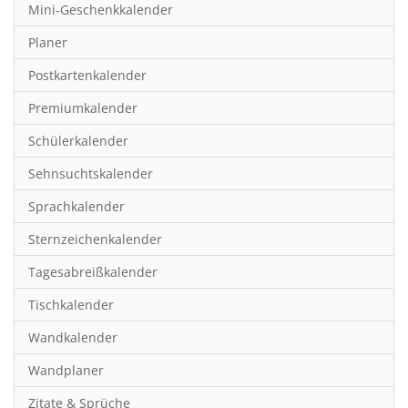
Mini-Geschenkkalender
Hobby & Basteln
Planer
Humor & Cartoon
Postkartenkalender
Inspiration & Entspannung
Premiumkalender
Inspiration & Spiritualität
Schülerkalender
Kinderkalender
Sehnsuchtskalender
Kunst
Sprachkalender
Länder & Städte
Sternzeichenkalender
Landschaft & Natur
Tagesabreißkalender
Lifestyle
Tischkalender
Literatur
Wandkalender
Manga & Animé
Wandplaner
Neutrale Kalender
Zitate & Sprüche