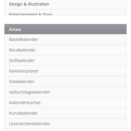
Design & Illustration
Entertainment & Stars
Erotik
Arten
Essen & Trinken
Bastelkalender
Familienplaner
Bürokalender
Fantasy
Duftkalender
Film
Familienplaner
Fotokunst
Fotokalender
Frauen
Geburtstagskalender
Fußball
Kalenderbücher
Gaming
Kunstkalender
Geburtstagskalender
Lesezeichenkalender
Geschichte