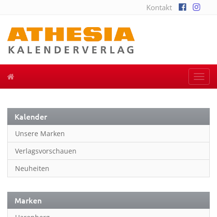
Kontakt
Togg
navi
Kalender
Unsere Marken
Verlagsvorschauen
Neuheiten
Marken