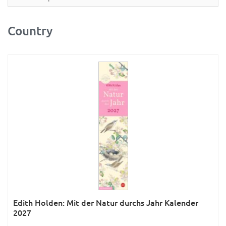
Partner- & Wandplaner
Planung & Organisation
Country
Ratgeber
Rätsel
Reise
Sport
Sprachkalender
Sternzeichen & Mond
Tiere
Verkehr & Technik
Was ist was
Edith Holden: Mit der Natur durchs Jahr Kalender
Was ist was; Städte
2027