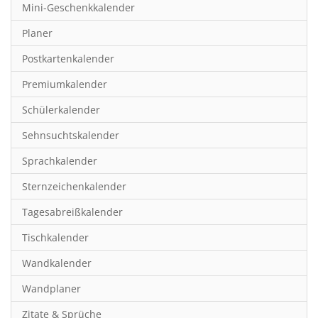
Mini-Geschenkkalender
Hobby & Basteln
Planer
Humor & Cartoon
Postkartenkalender
Inspiration & Entspannung
Premiumkalender
Inspiration & Spiritualität
Schülerkalender
Kinderkalender
Sehnsuchtskalender
Kunst
Sprachkalender
Länder & Städte
Sternzeichenkalender
Landschaft & Natur
Tagesabreißkalender
Lifestyle
Tischkalender
Literatur
Wandkalender
Manga & Animé
Wandplaner
Neutrale Kalender
Zitate & Sprüche