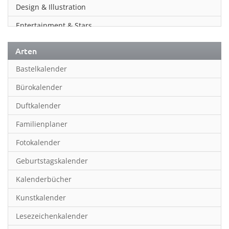
Design & Illustration
Entertainment & Stars
Erotik
Arten
Essen & Trinken
Bastelkalender
Familienplaner
Bürokalender
Fantasy
Duftkalender
Film
Familienplaner
Fotokunst
Fotokalender
Frauen
Geburtstagskalender
Fußball
Kalenderbücher
Gaming
Kunstkalender
Geburtstagskalender
Lesezeichenkalender
Geschichte