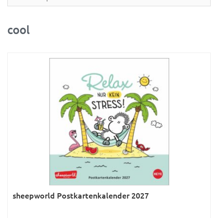
Partner- & Wandplaner
Planung & Organisation
cool
Ratgeber
Rätsel
Reise
Sport
Sprachkalender
Sternzeichen & Mond
Tiere
Verkehr & Technik
Was ist was
sheepworld Postkartenkalender 2027
Was ist was; Städte