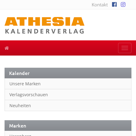
Kontakt
Togg
navi
Kalender
Unsere Marken
Verlagsvorschauen
Neuheiten
Marken