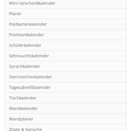
Mini-Geschenkkalender
Hobby & Basteln
Planer
Humor & Cartoon
Postkartenkalender
Inspiration & Entspannung
Premiumkalender
Inspiration & Spiritualität
Schülerkalender
Kinderkalender
Sehnsuchtskalender
Kunst
Sprachkalender
Länder & Städte
Sternzeichenkalender
Landschaft & Natur
Tagesabreißkalender
Lifestyle
Tischkalender
Literatur
Wandkalender
Manga & Animé
Wandplaner
Neutrale Kalender
Zitate & Sprüche