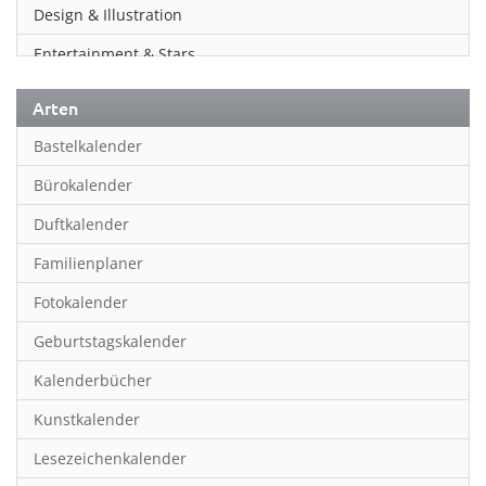
Design & Illustration
Entertainment & Stars
Erotik
Arten
Essen & Trinken
Bastelkalender
Familienplaner
Bürokalender
Fantasy
Duftkalender
Film
Familienplaner
Fotokunst
Fotokalender
Frauen
Geburtstagskalender
Fußball
Kalenderbücher
Gaming
Kunstkalender
Geburtstagskalender
Lesezeichenkalender
Geschichte