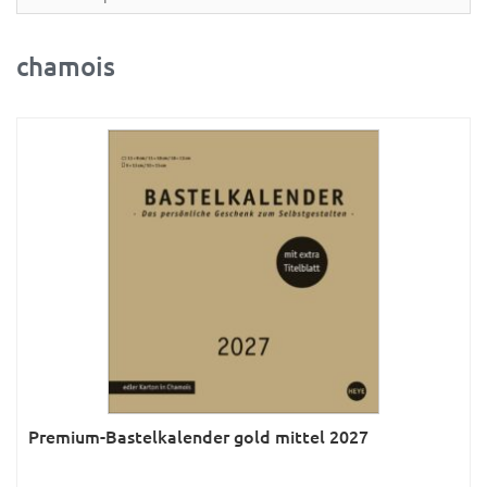
Partner- & Wandplaner
Planung & Organisation
chamois
Ratgeber
Rätsel
Reise
Sport
Sprachkalender
Sternzeichen & Mond
Tiere
Verkehr & Technik
Was ist was
Premium-Bastelkalender gold mittel 2027
Was ist was; Städte