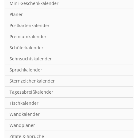
Mini-Geschenkkalender
Hobby & Basteln
Planer
Humor & Cartoon
Postkartenkalender
Inspiration & Entspannung
Premiumkalender
Inspiration & Spiritualität
Schülerkalender
Kinderkalender
Sehnsuchtskalender
Kunst
Sprachkalender
Länder & Städte
Sternzeichenkalender
Landschaft & Natur
Tagesabreißkalender
Lifestyle
Tischkalender
Literatur
Wandkalender
Manga & Animé
Wandplaner
Neutrale Kalender
Zitate & Sprüche