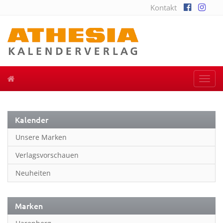
Kontakt
Togg
navi
Kalender
Unsere Marken
Verlagsvorschauen
Neuheiten
Marken