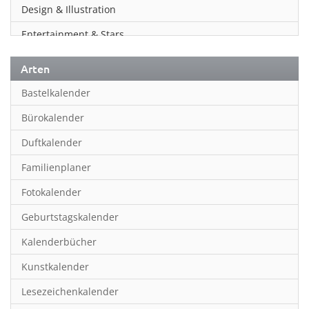
Design & Illustration
Entertainment & Stars
Erotik
Arten
Essen & Trinken
Bastelkalender
Familienplaner
Bürokalender
Fantasy
Duftkalender
Film
Familienplaner
Fotokunst
Fotokalender
Frauen
Geburtstagskalender
Fußball
Kalenderbücher
Gaming
Kunstkalender
Geburtstagskalender
Lesezeichenkalender
Geschichte