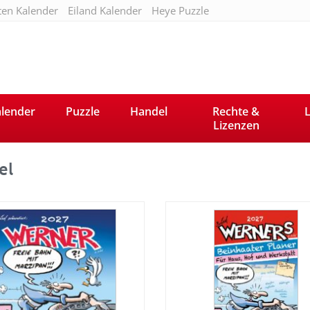
ten Kalender
Eiland Kalender
Heye Puzzle
lender
Puzzle
Handel
Rechte &
L
Lizenzen
el