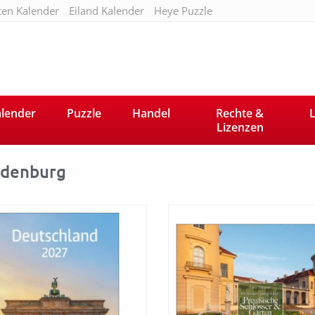
ten Kalender
Eiland Kalender
Heye Puzzle
lender
Puzzle
Handel
Rechte &
L
Lizenzen
denburg