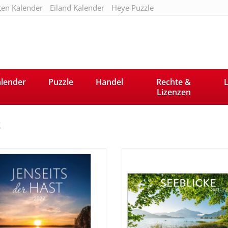
ten Kalender
Eiland Kalender
Heye Puzzle
lender
Puzzle
Handel
Rechte &
L
Lizenzen
t