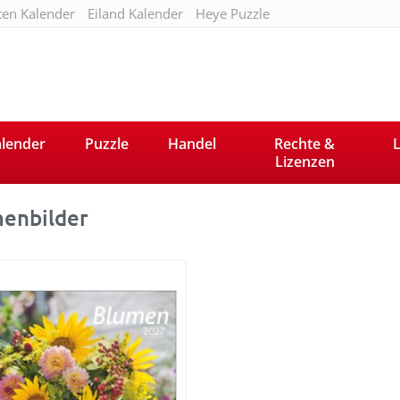
ten Kalender
Eiland Kalender
Heye Puzzle
lender
Puzzle
Handel
Rechte &
L
Lizenzen
enbilder