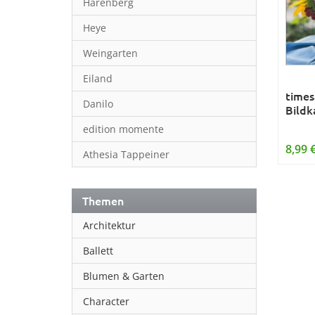
Harenberg
Heye
Weingarten
Eiland
time
Danilo
Bildk
edition momente
8,99 
Athesia Tappeiner
Themen
Architektur
Ballett
Blumen & Garten
Character