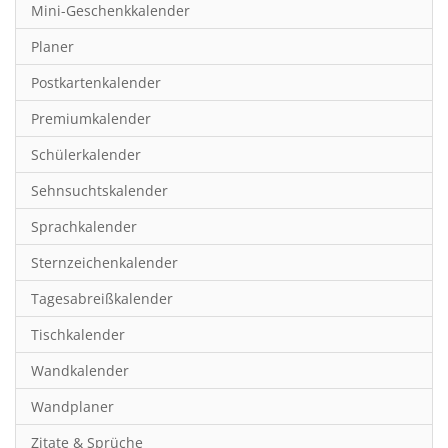
Mini-Geschenkkalender
Hobby & Basteln
Planer
Humor & Cartoon
Postkartenkalender
Inspiration & Entspannung
Premiumkalender
Inspiration & Spiritualität
Schülerkalender
Kinderkalender
Sehnsuchtskalender
Kunst
Sprachkalender
Länder & Städte
Sternzeichenkalender
Landschaft & Natur
Tagesabreißkalender
Lifestyle
Tischkalender
Literatur
Wandkalender
Manga & Animé
Wandplaner
Neutrale Kalender
Zitate & Sprüche