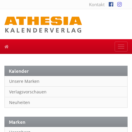
Kontakt
Togg
navi
Kalender
Unsere Marken
Verlagsvorschauen
Neuheiten
Marken