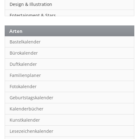
Design & Illustration
Entertainment & Stars
Erotik
Arten
Essen & Trinken
Bastelkalender
Familienplaner
Bürokalender
Fantasy
Duftkalender
Film
Familienplaner
Fotokunst
Fotokalender
Frauen
Geburtstagskalender
Fußball
Kalenderbücher
Gaming
Kunstkalender
Geburtstagskalender
Lesezeichenkalender
Geschichte