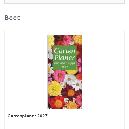
Partner- & Wandplaner
Planung & Organisation
Beet
Ratgeber
Rätsel
Reise
Sport
Sprachkalender
Sternzeichen & Mond
Tiere
Verkehr & Technik
Was ist was
Gartenplaner 2027
Was ist was; Städte