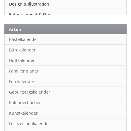
Design & Illustration
Entertainment & Stars
Erotik
Arten
Essen & Trinken
Bastelkalender
Familienplaner
Bürokalender
Fantasy
Duftkalender
Film
Familienplaner
Fotokunst
Fotokalender
Frauen
Geburtstagskalender
Fußball
Kalenderbücher
Gaming
Kunstkalender
Geburtstagskalender
Lesezeichenkalender
Geschichte