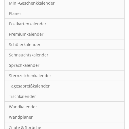
Mini-Geschenkkalender
Hobby & Basteln
Planer
Humor & Cartoon
Postkartenkalender
Inspiration & Entspannung
Premiumkalender
Inspiration & Spiritualität
Schülerkalender
Kinderkalender
Sehnsuchtskalender
Kunst
Sprachkalender
Länder & Städte
Sternzeichenkalender
Landschaft & Natur
Tagesabreißkalender
Lifestyle
Tischkalender
Literatur
Wandkalender
Manga & Animé
Wandplaner
Neutrale Kalender
Zitate & Sprüche