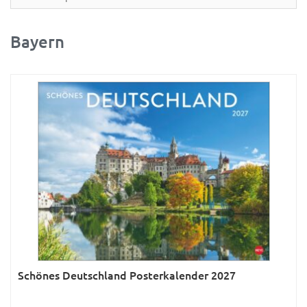
Partner- & Wandplaner
Planung & Organisation
Bayern
Ratgeber
Rätsel
Reise
Sport
Sprachkalender
Sternzeichen & Mond
Tiere
Verkehr & Technik
Was ist was
Schönes Deutschland Posterkalender 2027
Was ist was; Städte