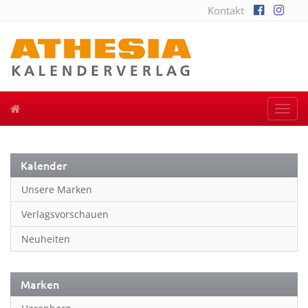
Kontakt
Togg
navi
Kalender
Unsere Marken
Verlagsvorschauen
Neuheiten
Marken