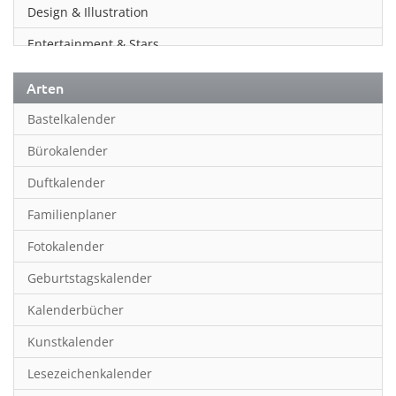
Design & Illustration
Entertainment & Stars
Erotik
Arten
Essen & Trinken
Bastelkalender
Familienplaner
Bürokalender
Fantasy
Duftkalender
Film
Familienplaner
Fotokunst
Fotokalender
Frauen
Geburtstagskalender
Fußball
Kalenderbücher
Gaming
Kunstkalender
Geburtstagskalender
Lesezeichenkalender
Geschichte