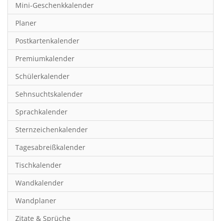
Mini-Geschenkkalender
Hobby & Basteln
Planer
Humor & Cartoon
Postkartenkalender
Inspiration & Entspannung
Premiumkalender
Inspiration & Spiritualität
Schülerkalender
Kinderkalender
Sehnsuchtskalender
Kunst
Sprachkalender
Länder & Städte
Sternzeichenkalender
Landschaft & Natur
Tagesabreißkalender
Lifestyle
Tischkalender
Literatur
Wandkalender
Manga & Animé
Wandplaner
Neutrale Kalender
Zitate & Sprüche