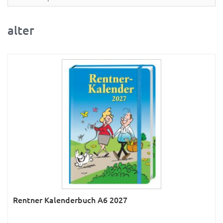
Partner- & Wandplaner
Planung & Organisation
alter
Ratgeber
Rätsel
Reise
Sport
Sprachkalender
Sternzeichen & Mond
Tiere
Verkehr & Technik
Was ist was
Rentner Kalenderbuch A6 2027
Was ist was; Städte