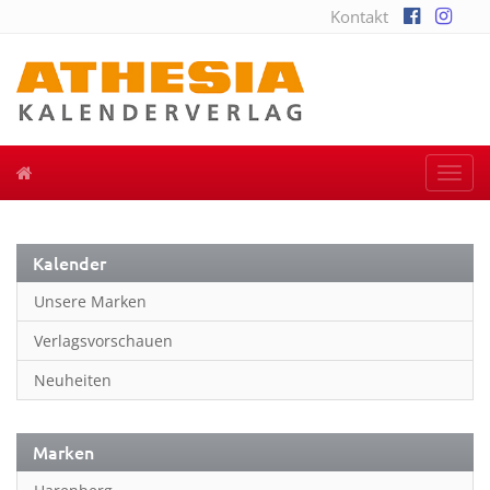
Kontakt
Togg
navi
Kalender
Unsere Marken
Verlagsvorschauen
Neuheiten
Marken