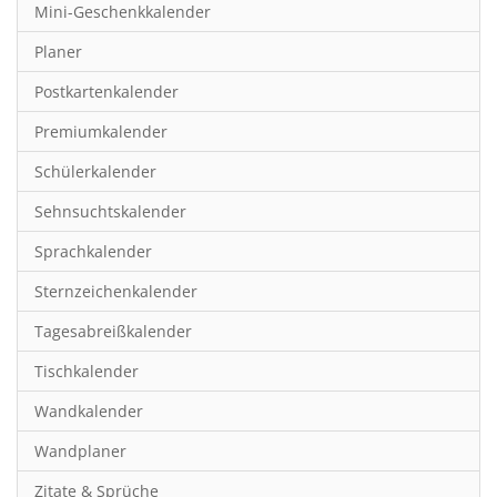
Mini-Geschenkkalender
Hobby & Basteln
Planer
Humor & Cartoon
Postkartenkalender
Inspiration & Entspannung
Premiumkalender
Inspiration & Spiritualität
Schülerkalender
Kinderkalender
Sehnsuchtskalender
Kunst
Sprachkalender
Länder & Städte
Sternzeichenkalender
Landschaft & Natur
Tagesabreißkalender
Lifestyle
Tischkalender
Literatur
Wandkalender
Manga & Animé
Wandplaner
Neutrale Kalender
Zitate & Sprüche