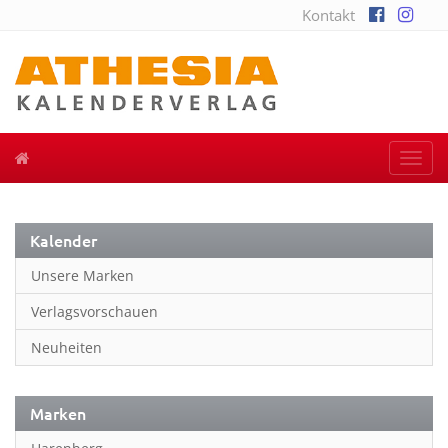
Kontakt
Togg
navi
Kalender
Unsere Marken
Verlagsvorschauen
Neuheiten
Marken