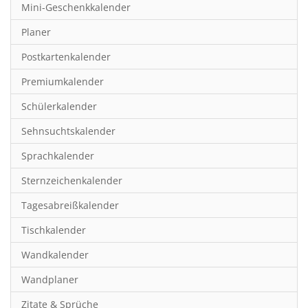
Mini-Geschenkkalender
Hobby & Basteln
Planer
Humor & Cartoon
Postkartenkalender
Inspiration & Entspannung
Premiumkalender
Inspiration & Spiritualität
Schülerkalender
Kinderkalender
Sehnsuchtskalender
Kunst
Sprachkalender
Länder & Städte
Sternzeichenkalender
Landschaft & Natur
Tagesabreißkalender
Lifestyle
Tischkalender
Literatur
Wandkalender
Manga & Animé
Wandplaner
Neutrale Kalender
Zitate & Sprüche