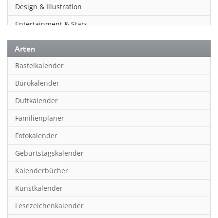
Design & Illustration
Entertainment & Stars
Erotik
Arten
Essen & Trinken
Bastelkalender
Familienplaner
Bürokalender
Fantasy
Duftkalender
Film
Familienplaner
Fotokunst
Fotokalender
Frauen
Geburtstagskalender
Fußball
Kalenderbücher
Gaming
Kunstkalender
Geburtstagskalender
Lesezeichenkalender
Geschichte