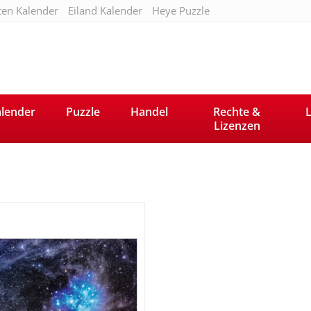
ten Kalender
Eiland Kalender
Heye Puzzle
lender
Puzzle
Handel
Rechte &
L
Lizenzen