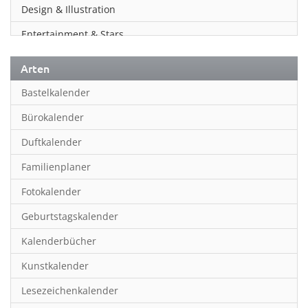
Design & Illustration
Entertainment & Stars
Erotik
Arten
Essen & Trinken
Bastelkalender
Familienplaner
Bürokalender
Fantasy
Duftkalender
Film
Familienplaner
Fotokunst
Fotokalender
Frauen
Geburtstagskalender
Fußball
Kalenderbücher
Gaming
Kunstkalender
Geburtstagskalender
Lesezeichenkalender
Geschichte