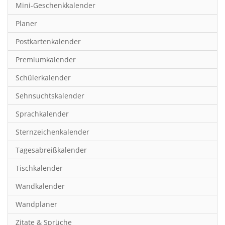
Mini-Geschenkkalender
Hobby & Basteln
Planer
Humor & Cartoon
Postkartenkalender
Inspiration & Entspannung
Premiumkalender
Inspiration & Spiritualität
Schülerkalender
Kinderkalender
Sehnsuchtskalender
Kunst
Sprachkalender
Länder & Städte
Sternzeichenkalender
Landschaft & Natur
Tagesabreißkalender
Lifestyle
Tischkalender
Literatur
Wandkalender
Manga & Animé
Wandplaner
Neutrale Kalender
Zitate & Sprüche