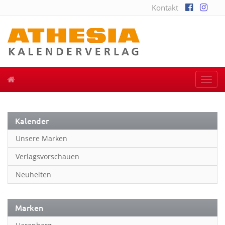
Kontakt
Togg
navi
Kalender
Unsere Marken
Verlagsvorschauen
Neuheiten
Marken