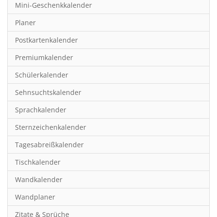
Mini-Geschenkkalender
Hobby & Basteln
Planer
Humor & Cartoon
Postkartenkalender
Inspiration & Entspannung
Premiumkalender
Inspiration & Spiritualität
Schülerkalender
Kinderkalender
Sehnsuchtskalender
Kunst
Sprachkalender
Länder & Städte
Sternzeichenkalender
Landschaft & Natur
Tagesabreißkalender
Lifestyle
Tischkalender
Literatur
Wandkalender
Manga & Animé
Wandplaner
Neutrale Kalender
Zitate & Sprüche