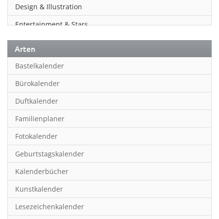
Design & Illustration
Entertainment & Stars
Erotik
Arten
Essen & Trinken
Bastelkalender
Familienplaner
Bürokalender
Fantasy
Duftkalender
Film
Familienplaner
Fotokunst
Fotokalender
Frauen
Geburtstagskalender
Fußball
Kalenderbücher
Gaming
Kunstkalender
Geburtstagskalender
Lesezeichenkalender
Geschichte