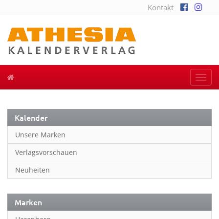
Kontakt
Togg
navi
Kalender
Unsere Marken
Verlagsvorschauen
Neuheiten
Marken