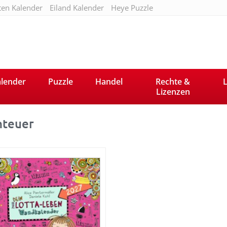
ten Kalender
Eiland Kalender
Heye Puzzle
lender
Puzzle
Handel
Rechte &
L
Lizenzen
teuer