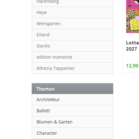
Harenberg
Heye
Weingarten
Eiland
Lotta
Danilo
2027
edition momente
13,99
Athesia Tappeiner
Themen
Architektur
Ballett
Blumen & Garten
Character