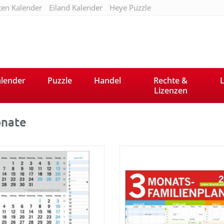
ten Kalender
Eiland Kalender
Heye Puzzle
lender
Puzzle
Handel
Rechte &
L
Lizenzen
nate