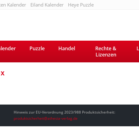
ten Kalender
Eiland Kalender
Heye Puzzle
lender
Puzzle
Handel
Rechte &
L
Lizenzen
ex
Hinweis zur EU-Verordnung 2023/988 Produktsicherheit:
produktsicherheit@athesia-verlag.de