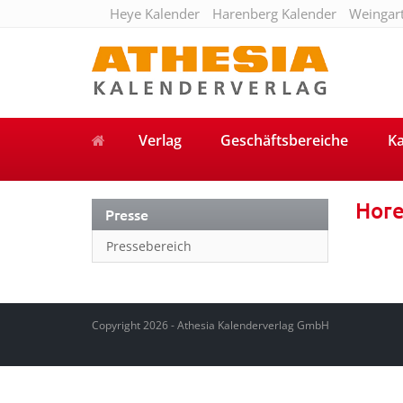
Heye Kalender
Harenberg Kalender
Weingar
Verlag
Geschäftsbereiche
Ka
Hor
Presse
Pressebereich
Copyright 2026 - Athesia Kalenderverlag GmbH