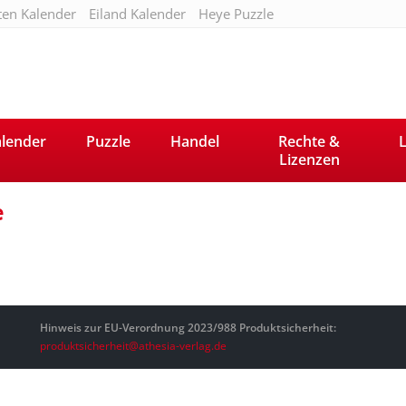
ten Kalender
Eiland Kalender
Heye Puzzle
lender
Puzzle
Handel
Rechte &
L
Lizenzen
e
Hinweis zur EU-Verordnung 2023/988 Produktsicherheit:
produktsicherheit@athesia-verlag.de