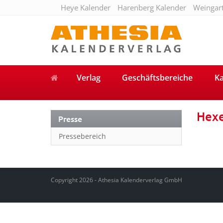
Heye Kalender
Harenberg Kalender
Weingar
Verlag
Geschäftsbereiche
Ka
Hex
Presse
Pressebereich
Copyright 2026 - Athesia Kalenderverlag GmbH