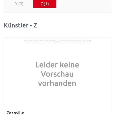
Y (0)
Z (1)
Künstler - Z
Zozoville