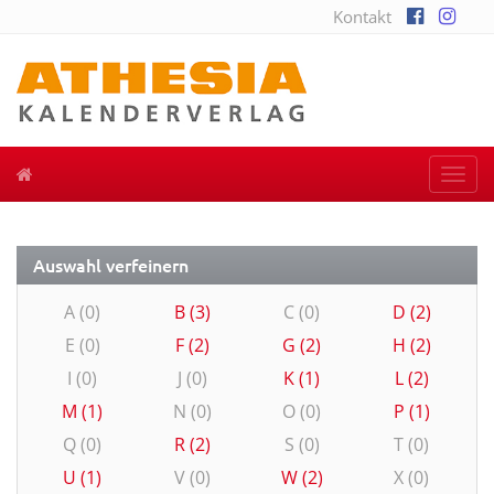
Kontakt
Togg
navi
Auswahl verfeinern
A (0)
B (3)
C (0)
D (2)
E (0)
F (2)
G (2)
H (2)
I (0)
J (0)
K (1)
L (2)
M (1)
N (0)
O (0)
P (1)
Q (0)
R (2)
S (0)
T (0)
U (1)
V (0)
W (2)
X (0)