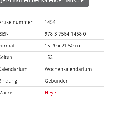
Jetzt kaufen bei Kalenderhaus.de
Artikelnummer
1454
ISBN
978-3-7564-1468-0
Format
15.20 x 21.50 cm
Seiten
152
Kalendarium
Wochenkalendarium
Bindung
Gebunden
Marke
Heye