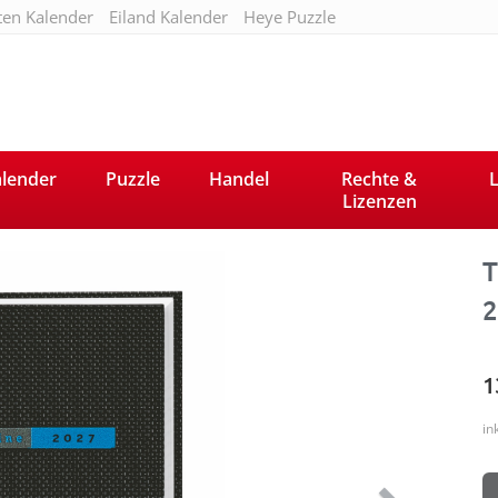
ten Kalender
Eiland Kalender
Heye Puzzle
lender
Puzzle
Handel
Rechte &
L
Lizenzen
Next
T
2
1
in