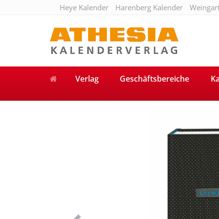
Heye Kalender
Harenberg Kalender
Weingar
Verlag
Geschäftsbereiche
Ka
Previous