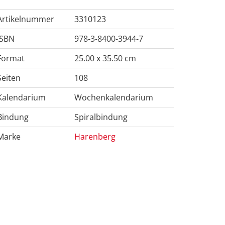
Artikelnummer
3310123
ISBN
978-3-8400-3944-7
Format
25.00 x 35.50 cm
Seiten
108
Kalendarium
Wochenkalendarium
Bindung
Spiralbindung
Marke
Harenberg