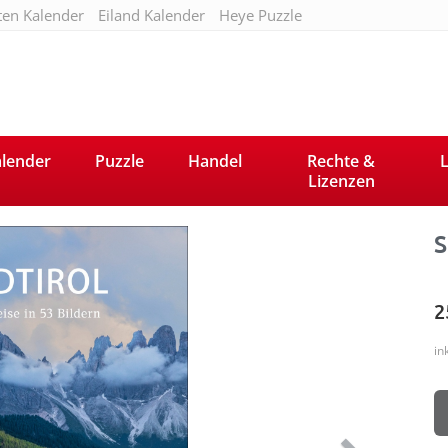
ten Kalender
Eiland Kalender
Heye Puzzle
lender
Puzzle
Handel
Rechte &
L
Lizenzen
Next
S
2
in