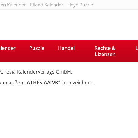
ten Kalender
Eiland Kalender
Heye Puzzle
lender
Puzzle
Handel
Rechte &
L
Lizenzen
 Athesia Kalenderverlags GmbH.
 von außen „
ATHESIA/CVK
“ kennzeichnen.