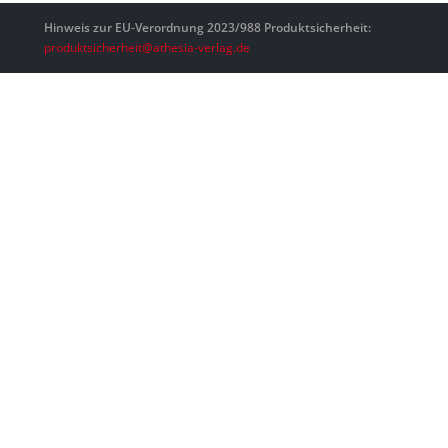
Hinweis zur EU-Verordnung 2023/988 Produktsicherheit:
produktsicherheit@athesia-verlag.de