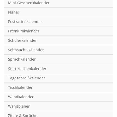
Mini-Geschenkkalender
Hobby & Basteln
Planer
Humor & Cartoon
Postkartenkalender
Inspiration & Entspannung
Premiumkalender
Inspiration & Spiritualität
Schülerkalender
Kinderkalender
Sehnsuchtskalender
Kunst
Sprachkalender
Länder & Städte
Sternzeichenkalender
Landschaft & Natur
Tagesabreißkalender
Lifestyle
Tischkalender
Literatur
Wandkalender
Manga & Animé
Wandplaner
Neutrale Kalender
Zitate & Sprüche