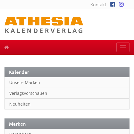
Kontakt
Togg
navi
Kalender
Unsere Marken
Verlagsvorschauen
Neuheiten
Marken