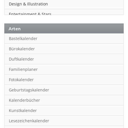
Design & Illustration
Entertainment & Stars
Erotik
Arten
Essen & Trinken
Bastelkalender
Familienplaner
Bürokalender
Fantasy
Duftkalender
Film
Familienplaner
Fotokunst
Fotokalender
Frauen
Geburtstagskalender
Fußball
Kalenderbücher
Gaming
Kunstkalender
Geburtstagskalender
Lesezeichenkalender
Geschichte