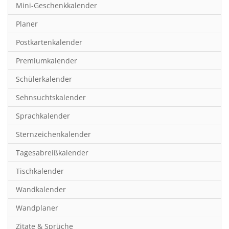
Mini-Geschenkkalender
Hobby & Basteln
Planer
Humor & Cartoon
Postkartenkalender
Inspiration & Entspannung
Premiumkalender
Inspiration & Spiritualität
Schülerkalender
Kinderkalender
Sehnsuchtskalender
Kunst
Sprachkalender
Länder & Städte
Sternzeichenkalender
Landschaft & Natur
Tagesabreißkalender
Lifestyle
Tischkalender
Literatur
Wandkalender
Manga & Animé
Wandplaner
Neutrale Kalender
Zitate & Sprüche