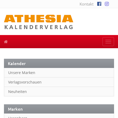
Kontakt
Togg
navi
Kalender
Unsere Marken
Verlagsvorschauen
Neuheiten
Marken