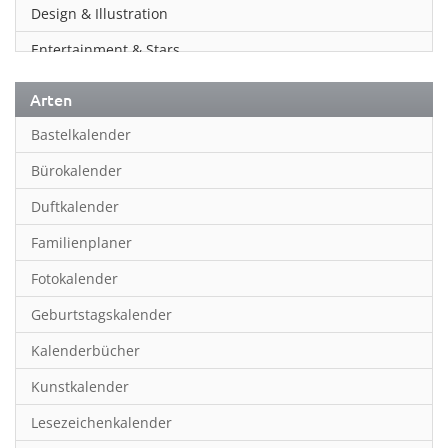
Design & Illustration
Entertainment & Stars
Erotik
Arten
Essen & Trinken
Bastelkalender
Familienplaner
Bürokalender
Fantasy
Duftkalender
Film
Familienplaner
Fotokunst
Fotokalender
Frauen
Geburtstagskalender
Fußball
Kalenderbücher
Gaming
Kunstkalender
Geburtstagskalender
Lesezeichenkalender
Geschichte