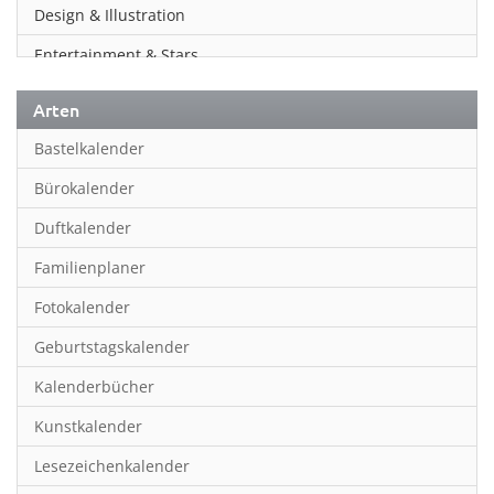
Design & Illustration
Entertainment & Stars
Erotik
Arten
Essen & Trinken
Bastelkalender
Familienplaner
Bürokalender
Fantasy
Duftkalender
Film
Familienplaner
Fotokunst
Fotokalender
Frauen
Geburtstagskalender
Fußball
Kalenderbücher
Gaming
Kunstkalender
Geburtstagskalender
Lesezeichenkalender
Geschichte