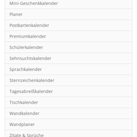
Mini-Geschenkkalender
Hobby & Basteln
Planer
Humor & Cartoon
Postkartenkalender
Inspiration & Entspannung
Premiumkalender
Inspiration & Spiritualität
Schülerkalender
Kinderkalender
Sehnsuchtskalender
Kunst
Sprachkalender
Länder & Städte
Sternzeichenkalender
Landschaft & Natur
Tagesabreißkalender
Lifestyle
Tischkalender
Literatur
Wandkalender
Manga & Animé
Wandplaner
Neutrale Kalender
Zitate & Sprüche