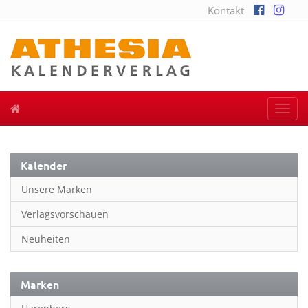
Kontakt
Togg
navi
Kalender
Unsere Marken
Verlagsvorschauen
Neuheiten
Marken