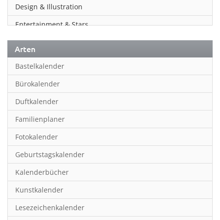
Design & Illustration
Entertainment & Stars
Erotik
Arten
Essen & Trinken
Bastelkalender
Familienplaner
Bürokalender
Fantasy
Duftkalender
Film
Familienplaner
Fotokunst
Fotokalender
Frauen
Geburtstagskalender
Fußball
Kalenderbücher
Gaming
Kunstkalender
Geburtstagskalender
Lesezeichenkalender
Geschichte