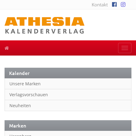
Kontakt
Togg
navi
Kalender
Unsere Marken
Verlagsvorschauen
Neuheiten
Marken