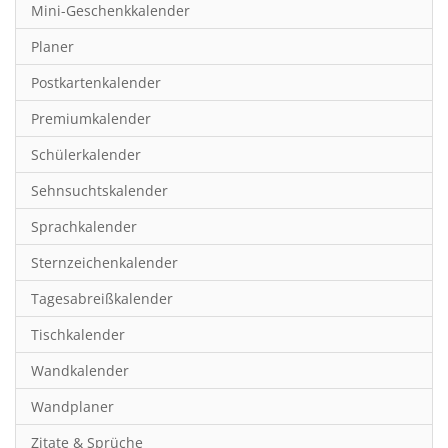
Mini-Geschenkkalender
Hobby & Basteln
Planer
Humor & Cartoon
Postkartenkalender
Inspiration & Entspannung
Premiumkalender
Inspiration & Spiritualität
Schülerkalender
Kinderkalender
Sehnsuchtskalender
Kunst
Sprachkalender
Länder & Städte
Sternzeichenkalender
Landschaft & Natur
Tagesabreißkalender
Lifestyle
Tischkalender
Literatur
Wandkalender
Manga & Animé
Wandplaner
Neutrale Kalender
Zitate & Sprüche