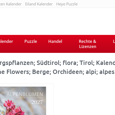
ten Kalender
Eiland Kalender
Heye Puzzle
lender
Puzzle
Handel
Rechte &
L
Lizenzen
gspflanzen; Südtirol; flora; Tirol; Kalend
ne Flowers; Berge; Orchideen; alpi; alpes