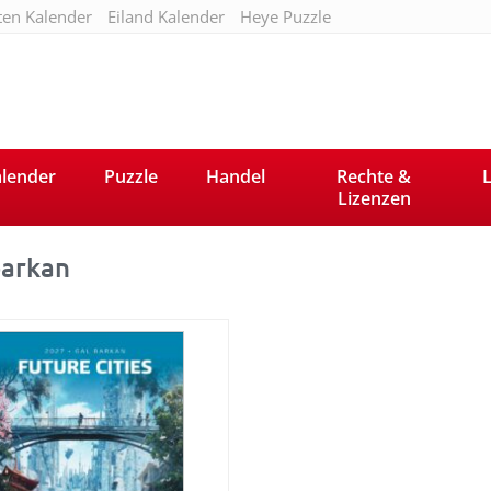
ten Kalender
Eiland Kalender
Heye Puzzle
lender
Puzzle
Handel
Rechte &
L
Lizenzen
barkan