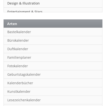
Design & Illustration
Entertainment & Stars
Erotik
Arten
Essen & Trinken
Bastelkalender
Familienplaner
Bürokalender
Fantasy
Duftkalender
Film
Familienplaner
Fotokunst
Fotokalender
Frauen
Geburtstagskalender
Fußball
Kalenderbücher
Gaming
Kunstkalender
Geburtstagskalender
Lesezeichenkalender
Geschichte