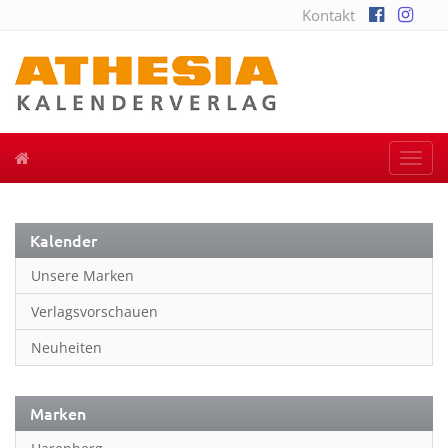
Kontakt
Togg
navi
Kalender
Unsere Marken
Verlagsvorschauen
Neuheiten
Marken