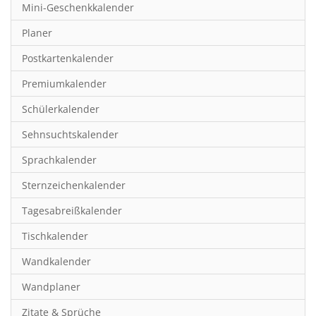
Mini-Geschenkkalender
Hobby & Basteln
Planer
Humor & Cartoon
Postkartenkalender
Inspiration & Entspannung
Premiumkalender
Inspiration & Spiritualität
Schülerkalender
Kinderkalender
Sehnsuchtskalender
Kunst
Sprachkalender
Länder & Städte
Sternzeichenkalender
Landschaft & Natur
Tagesabreißkalender
Lifestyle
Tischkalender
Literatur
Wandkalender
Manga & Animé
Wandplaner
Neutrale Kalender
Zitate & Sprüche