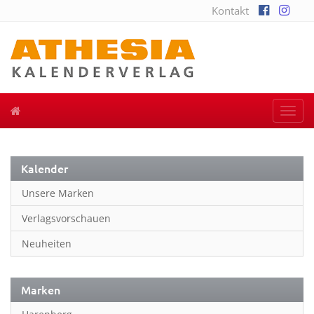
Kontakt
Togg
navi
Kalender
Unsere Marken
Verlagsvorschauen
Neuheiten
Marken