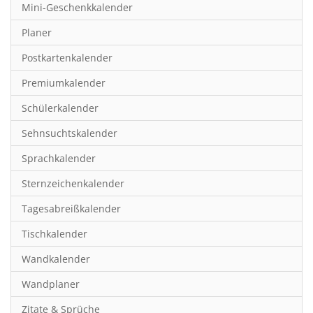
Mini-Geschenkkalender
Hobby & Basteln
Planer
Humor & Cartoon
Postkartenkalender
Inspiration & Entspannung
Premiumkalender
Inspiration & Spiritualität
Schülerkalender
Kinderkalender
Sehnsuchtskalender
Kunst
Sprachkalender
Länder & Städte
Sternzeichenkalender
Landschaft & Natur
Tagesabreißkalender
Lifestyle
Tischkalender
Literatur
Wandkalender
Manga & Animé
Wandplaner
Neutrale Kalender
Zitate & Sprüche