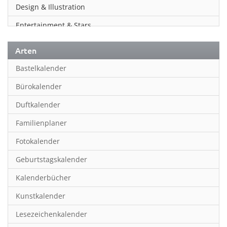
Design & Illustration
Entertainment & Stars
Erotik
Arten
Essen & Trinken
Bastelkalender
Familienplaner
Bürokalender
Fantasy
Duftkalender
Film
Familienplaner
Fotokunst
Fotokalender
Frauen
Geburtstagskalender
Fußball
Kalenderbücher
Gaming
Kunstkalender
Geburtstagskalender
Lesezeichenkalender
Geschichte