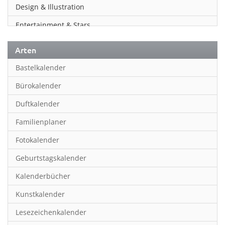
Design & Illustration
Entertainment & Stars
Erotik
Arten
Essen & Trinken
Bastelkalender
Familienplaner
Bürokalender
Fantasy
Duftkalender
Film
Familienplaner
Fotokunst
Fotokalender
Frauen
Geburtstagskalender
Fußball
Kalenderbücher
Gaming
Kunstkalender
Geburtstagskalender
Lesezeichenkalender
Geschichte