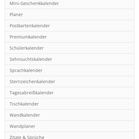
Mini-Geschenkkalender
Hobby & Basteln
Planer
Humor & Cartoon
Postkartenkalender
Inspiration & Entspannung
Premiumkalender
Inspiration & Spiritualität
Schülerkalender
Kinderkalender
Sehnsuchtskalender
Kunst
Sprachkalender
Länder & Städte
Sternzeichenkalender
Landschaft & Natur
Tagesabreißkalender
Lifestyle
Tischkalender
Literatur
Wandkalender
Manga & Animé
Wandplaner
Neutrale Kalender
Zitate & Sprüche