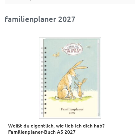
Partner- & Wandplaner
Planung & Organisation
familienplaner 2027
Ratgeber
Rätsel
Reise
Sport
Sprachkalender
Sternzeichen & Mond
Tiere
Verkehr & Technik
Was ist was
Weißt du eigentlich, wie lieb ich dich hab?
Was ist was; Städte
Familienplaner-Buch A5 2027