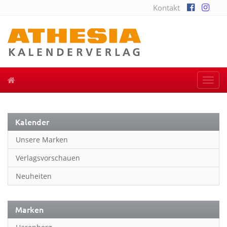
Kontakt
Togg
navi
Kalender
Unsere Marken
Verlagsvorschauen
Neuheiten
Marken