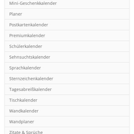
Mini-Geschenkkalender
Hobby & Basteln
Planer
Humor & Cartoon
Postkartenkalender
Inspiration & Entspannung
Premiumkalender
Inspiration & Spiritualität
Schülerkalender
Kinderkalender
Sehnsuchtskalender
Kunst
Sprachkalender
Länder & Städte
Sternzeichenkalender
Landschaft & Natur
Tagesabreißkalender
Lifestyle
Tischkalender
Literatur
Wandkalender
Manga & Animé
Wandplaner
Neutrale Kalender
Zitate & Sprüche