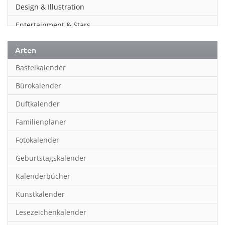
Design & Illustration
Entertainment & Stars
Erotik
Arten
Essen & Trinken
Bastelkalender
Familienplaner
Bürokalender
Fantasy
Duftkalender
Film
Familienplaner
Fotokunst
Fotokalender
Frauen
Geburtstagskalender
Fußball
Kalenderbücher
Gaming
Kunstkalender
Geburtstagskalender
Lesezeichenkalender
Geschichte