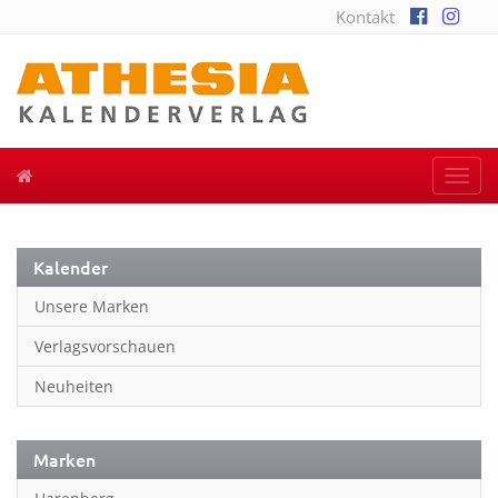
Kontakt
Togg
navi
Kalender
Unsere Marken
Verlagsvorschauen
Neuheiten
Marken