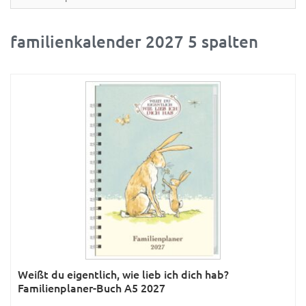
Partner- & Wandplaner
Planung & Organisation
familienkalender 2027 5 spalten
Ratgeber
Rätsel
Reise
Sport
Sprachkalender
Sternzeichen & Mond
Tiere
Verkehr & Technik
Was ist was
Weißt du eigentlich, wie lieb ich dich hab?
Was ist was; Städte
Familienplaner-Buch A5 2027