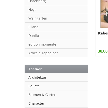
Harenberg
Heye
Weingarten
Eiland
Itali
Danilo
edition momente
38,00
Athesia Tappeiner
Themen
Architektur
Ballett
Blumen & Garten
Character