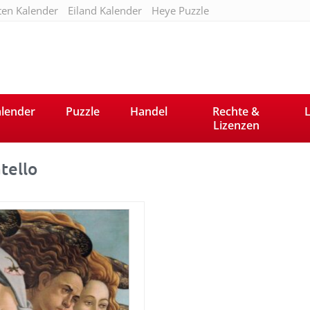
ten Kalender
Eiland Kalender
Heye Puzzle
lender
Puzzle
Handel
Rechte &
L
Lizenzen
tello